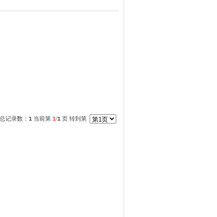
总记录数：
当前第
/
页 转到第
1
1
1