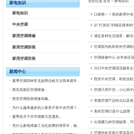
当前位置:
首页
>
家电知识
家电知识
家电知识
口碑第一！美的家用中央
中央空调
从“打游击”到稳定接单的
家用空调维修
满足多种生活场景，解决
空调室内机和室外空调机
家用空调拆装
空调移修中心-全市各区
家用空调安装
2022中央空调清洗服务
新闻中心
西安中央空调，柜机挂机
夏季空调四种常见故障自检方法简单易学...
西安高新区空调维修...
空调只用不洗，小心风中
西安空调拆装维修加氟...
变频空调产品特点以及使
为什么越来越多的人家里不装中央空调？...
美的空调E5是什么故障
夏季坐月子开空调要注意通风...
出现哪几种空调故障，可
凭什么家电维修工当乱收费的替罪羊，做...
空调外机安装位置该高还