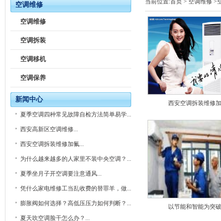
当前位置:
首页
>
空调维修
>
空调维修
空调维修
空调拆装
空调移机
空调保养
新闻中心
西安空调拆装维修
夏季空调四种常见故障自检方法简单易学...
西安高新区空调维修...
西安空调拆装维修加氟...
为什么越来越多的人家里不装中央空调？...
夏季坐月子开空调要注意通风...
凭什么家电维修工当乱收费的替罪羊，做...
膨胀阀如何选择？高低压压力如何判断？...
以节能和智能为突
夏天吹空调脸干怎么办？...