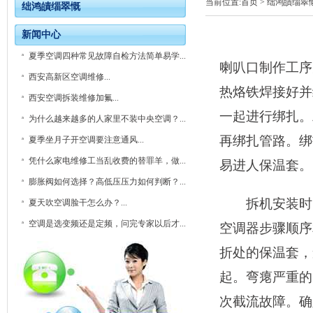
当前位置:
首页
> 绌鸿皟缁翠
绌鸿皟缁翠慨
新闻中心
夏季空调四种常见故障自检方法简单易学...
喇叭口制作工序
西安高新区空调维修...
热烙铁焊接好并
西安空调拆装维修加氟...
一起进行绑扎。
为什么越来越多的人家里不装中央空调？...
再绑扎管路。绑
夏季坐月子开空调要注意通风...
凭什么家电维修工当乱收费的替罪羊，做...
易进人保温套。
膨胀阀如何选择？高低压压力如何判断？...
拆机安装时，
夏天吹空调脸干怎么办？...
空调是选变频还是定频，问完专家以后才...
空调器步骤顺序
折处的保温套，
起。弯瘪严重的
次截流故障。确