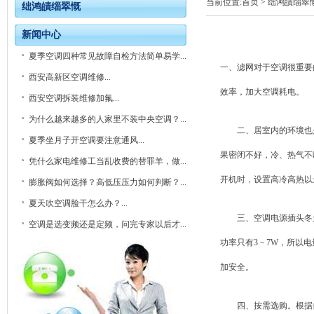
当前位置:
首页
> 绌鸿皟缁翠
绌鸿皟缁翠慨
新闻中心
夏季空调四种常见故障自检方法简单易学...
一、滤网对于空调很重要
西安高新区空调维修...
效率，加大空调耗电。
西安空调拆装维修加氟...
为什么越来越多的人家里不装中央空调？...
二、居室内的环境也是
夏季坐月子开空调要注意通风...
果密闭不好，冷、热气不
凭什么家电维修工当乱收费的替罪羊，做...
开机时，设置高冷高热以
膨胀阀如何选择？高低压压力如何判断？...
夏天吹空调脸干怎么办？...
三、空调电源插头冬天没
空调是选变频还是定频，问完专家以后才...
功率只有3－7W，所以
加安全。
四、按需选购。根据自