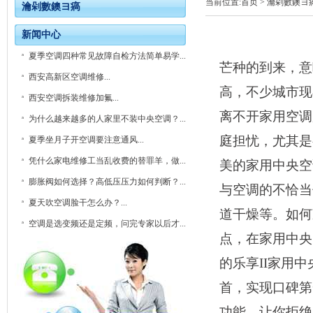
当前位置:
首页
> 瀹剁數鐭ヨ
瀹剁數鐭ヨ瘑
新闻中心
夏季空调四种常见故障自检方法简单易学...
芒种的到来，意
西安高新区空调维修...
高，不少城市现
西安空调拆装维修加氟...
离不开家用空调
为什么越来越多的人家里不装中央空调？...
庭担忧，尤其是
夏季坐月子开空调要注意通风...
凭什么家电维修工当乱收费的替罪羊，做...
美的家用中央空
膨胀阀如何选择？高低压压力如何判断？...
与空调的不恰当
夏天吹空调脸干怎么办？...
道干燥等。如何
空调是选变频还是定频，问完专家以后才...
点，在家用中央
的乐享II家用中
首，实现口碑第
功能，让你拒绝