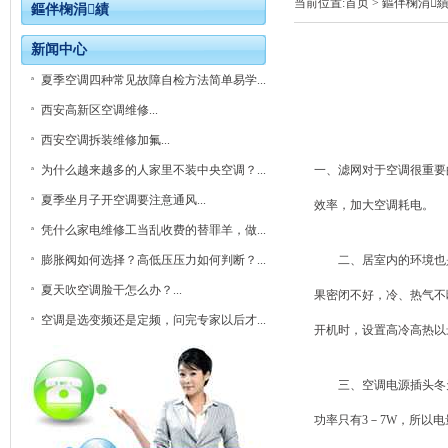
当前位置:
首页
> 鏂伴椈涓
鏂伴椈涓績
新闻中心
夏季空调四种常见故障自检方法简单易学...
西安高新区空调维修...
西安空调拆装维修加氟...
为什么越来越多的人家里不装中央空调？...
一、滤网对于空调很重要
夏季坐月子开空调要注意通风...
效率，加大空调耗电。
凭什么家电维修工当乱收费的替罪羊，做...
膨胀阀如何选择？高低压压力如何判断？...
二、居室内的环境也是
夏天吹空调脸干怎么办？...
果密闭不好，冷、热气不
空调是选变频还是定频，问完专家以后才...
开机时，设置高冷高热以
三、空调电源插头冬天没
功率只有3－7W，所以