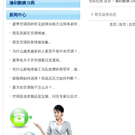
当前位置:
首页
>
瀹剁數鐭ヨ
瀹剁數鐭ヨ瘑
暂无该类信息
新闻中心
夏季空调四种常见故障自检方法简单易学...
首页 | 前页 | 后页
西安高新区空调维修...
西安空调拆装维修加氟...
为什么越来越多的人家里不装中央空调？...
夏季坐月子开空调要注意通风...
凭什么家电维修工当乱收费的替罪羊，做...
膨胀阀如何选择？高低压压力如何判断？...
夏天吹空调脸干怎么办？...
空调是选变频还是定频，问完专家以后才...