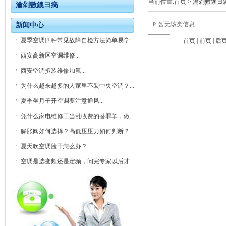
当前位置:
首页
>
瀹剁數鐭ヨ
瀹剁數鐭ヨ瘑
暂无该类信息
新闻中心
夏季空调四种常见故障自检方法简单易学...
首页 | 前页 | 后页
西安高新区空调维修...
西安空调拆装维修加氟...
为什么越来越多的人家里不装中央空调？...
夏季坐月子开空调要注意通风...
凭什么家电维修工当乱收费的替罪羊，做...
膨胀阀如何选择？高低压压力如何判断？...
夏天吹空调脸干怎么办？...
空调是选变频还是定频，问完专家以后才...