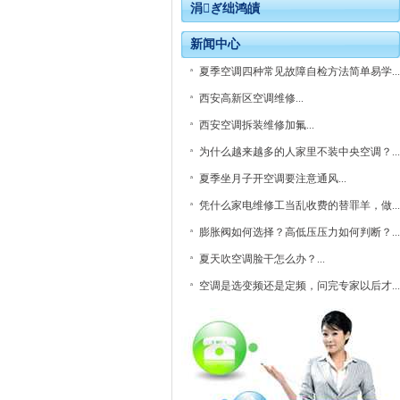
涓ぎ绌鸿皟
新闻中心
夏季空调四种常见故障自检方法简单易学...
西安高新区空调维修...
西安空调拆装维修加氟...
为什么越来越多的人家里不装中央空调？...
夏季坐月子开空调要注意通风...
凭什么家电维修工当乱收费的替罪羊，做...
膨胀阀如何选择？高低压压力如何判断？...
夏天吹空调脸干怎么办？...
空调是选变频还是定频，问完专家以后才...