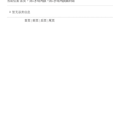
当前位置:
首页
>
涓ぎ绌鸿皟
>涓ぎ绌鸿皟娓呮礂
暂无该类信息
首页 | 前页 | 后页 | 尾页