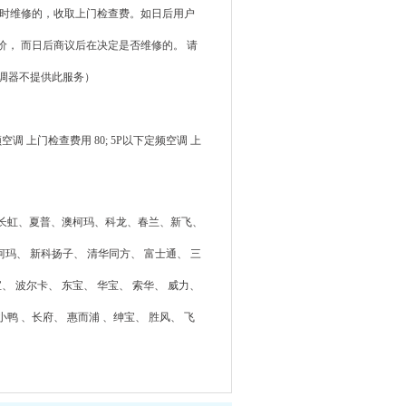
当时维修的，收取上门检查费。如日后用户
， 而日后商议后在决定是否维修的。 请
调器不提供此服务）
频空调 上门检查费用 80; 5P以下定频空调 上
长虹、夏普、澳柯玛、科龙、春兰、新飞、
柯玛、 新科扬子、 清华同方、 富士通、 三
、 波尔卡、 东宝、 华宝、 索华、 威力、
小鸭 、长府、 惠而浦 、绅宝、 胜风、 飞