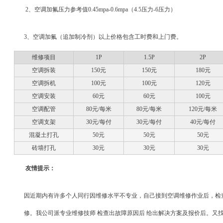
2、空调加氟压力参考值0.45mpa-0.6mpa（4.5压力-6压力）
3、空调加氟（追加制冷剂）以上价格包
含
工
时
费
和
上门费。
维修项目
1P
1.5P
2P
空调拆装
150元
150元
180元
空调拆机
100元
100元
120元
空调安装
60元
60元
100元
空调配管
80元/每米
80元/每米
120元/每米
空调支架
30元/每付
30元/每付
40元/每付
混凝土打孔
50元
50元
50元
砖墙打孔
30元
30元
30元
友情提示：
因近期内有许多个人同行因维修水平不专业，自己接到空调维修作业后，检
修。我公司派专业维修技师 检查出故障原因后 给出解决方案及报价后。又