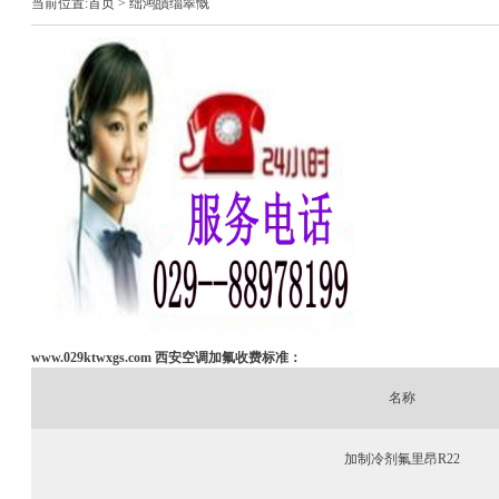
当前位置:
首页
> 绌鸿皟缁翠慨
www.029ktwxgs.com
西安空调加氟收费标准：
名称
加制冷剂氟里昂R22