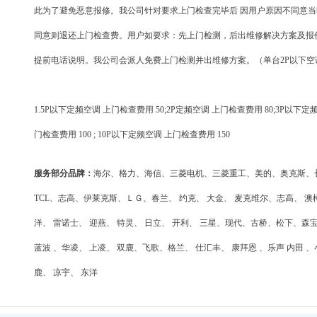
此为了避免恶意报修。我公司针对要求上门检查完毕后 因用户原因不同意
同意则退还上门检查费。用户如要求：先上门检测，后出维修解决方案及报价
提前电话说明。我公司会派人免费上门检测并出维修方案。（单台2P以下空
1.5P以下定频空调 上门检查费用 50;2P定频空调 上门检查费用 80;3P以下定
门检查费用 100 ; 10P以下定频空调 上门检查费用 150
服务部分品牌：
海尔、格力、海信、三菱电机、三菱重工、美的、奥克斯、
TCL、志高、伊莱克斯、ＬＧ、春兰、 约克、 大金、 麦克维尔、志高、 澳
洋、 雷诺士、 迎燕、 特灵、 日立、 开利、 三星、现代、古桥、松下、森宝
蓝波 、华凌、 上凌、 双鹿、飞歌、格兰、 仕汇丰、 康拜恩 、乐声 内田 、
鹿、 凉宇、 东洋