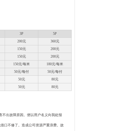
3P
5P
200元
360元
150元
200元
150元
200元
150元/每米
180元/每米
50元/每付
50元/每付
50元
80元
50元
80元
查不出故障原因。便以用户名义向我处报
找借口不修了。造成公司资源严重浪费。故