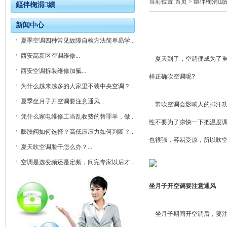
当前位置:
首页
> 鏂伴椈涓
鏂伴椈涓績
新闻中心
夏季空调四种常见故障自检方法简单易学...
西安高新区空调维修...
夏天到了，空调便成为了重
西安空调拆装维修加氟...
样正确吹空调呢?
为什么越来越多的人家里不装中央空调？...
夏季坐月子开空调要注意通风...
常吹空调会影响人的排汗功
凭什么家电维修工当乱收费的替罪羊，做...
性不要为了凉快一下把温度调
膨胀阀如何选择？高低压压力如何判断？...
也很强，容易受凉，所以吹
夏天吹空调脸干怎么办？...
空调是选变频还是定频，问完专家以后才...
坐月子开空调要注意通风
坐月子期间开空调后，要注