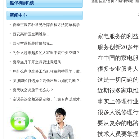
当前位置:
首页
> 鏂伴椈涓
鏂伴椈涓績
新闻中心
夏季空调四种常见故障自检方法简单易学...
西安高新区空调维修...
家电服务的利益
西安空调拆装维修加氟...
服务创新20多
为什么越来越多的人家里不装中央空调？...
在中国的家电服
夏季坐月子开空调要注意通风...
很多专业服务人
凭什么家电维修工当乱收费的替罪羊，做...
这是一切问题的
膨胀阀如何选择？高低压压力如何判断？...
近期很多家电维
夏天吹空调脸干怎么办？...
空调是选变频还是定频，问完专家以后才...
事实上修理行业
很多人说修理行
要从复杂的电路
技术人员要掌握