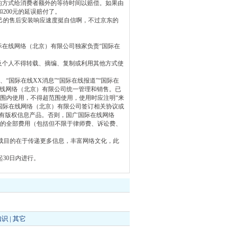
的方式给消费者额外的等待时间以赔偿。如果由
元和200元的延误赔付了。
自己的售后安装响应速度挺自信啊，不过京东的
际在线网络（北京）有限公司独家负责“国际在
及个人不得转载、摘编、复制或利用其他方式使
“国际在线XX消息”“国际在线报道”“国际在
在线网络（北京）有限公司统一管理和销售。已
围内使用，不得超范围使用，使用时应注明“来
国际在线网络（北京）有限公司签订相关协议或
自有版权信息产品。否则，国广国际在线网络
的全部费用（包括但不限于律师费、诉讼费、
转载目的在于传递更多信息，丰富网络文化，此
30日内进行。
知识
|
其它