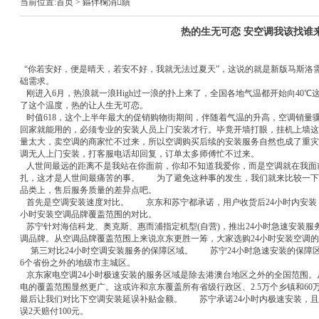
当前位置:
首页
> 鏂伴椈涓績
热的生无可恋 安空调我该找谁
“你若安好，便是晴天，若安不好，我就无法过夏天”，这说的就是新版马斯洛
础需求。
刚进入6月，热浪就一浪High过一浪的扑上来了，全国各地气温都开始向40
了这个温度，热的让人生无可恋。
时值618，这个上半年最大的促销购物街期间，伴随着气温的升高，空调销量
回家就能用的，必须专业的安装人员上门安装才行。毕竟开墙打眼，挂机上墙
量太大，卖空调的商家忙不过来，所以空调购买后续的安装服务自然也成了重灾
调无人上门安装，打客服电话却回复，订单太多师傅忙不过来。
人世间最远的距离不是我站在你面前，你却不知道我爱你，而是空调就在我面
扎，这才是人世间最痛苦的事。 为了避免这种事的发生，我们就来比较一下
品类上，售后服务质量的差异点吧。
首先是空调安装速度对比。 京东和苏宁都承诺，用户收货后24小时内安装
小时安装空调品牌覆盖范围的对比。
苏宁针对海信科龙、奥克斯、惠而浦指定机型(自营)，推出24小时急速安装
调品牌。从空调品牌覆盖范围上来说京东更胜一筹，大家选购24小时安装空调
第三对比24小时空调安装服务的保障区域。 苏宁24小时急速安装的保障
6个省份之外的地级市主城区。
京东家电空调24小时极速安装的服务区域是除去港澳台地区之外的全国范围。
电的覆盖范围显然更广。这或许和京东覆盖所有省级行政区、2.5万个乡镇和
最后让我们对比下空调安装延误补贴金额。 苏宁承诺24小时内极速安装，且
误2天赔付100元。