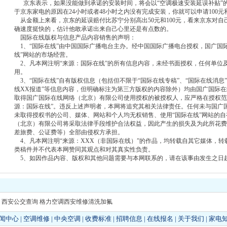
京东表示，如果没能做到承诺的安装时间，将会以“空调极速安装延误补贴”
于京东家电的原因在24小时或者48小时之内没有完成安装，你就可以申请100
从金额上来看，京东的延误赔付比苏宁分别高出50元和100元，看来京东对
确速度挺快的，估计他敢承诺出来自己心里还是有点数的。
国际在线版权与信息产品内容销售的声明：
1、“国际在线”由中国国际广播电台主办。经中国国际广播电台授权，国广国
线”网站的市场经营。
2、凡本网注明“来源：国际在线”的所有信息内容，未经书面授权，任何单位
用。
3、“国际在线”自有版权信息（包括但不限于“国际在线专稿”、“国际在线消息”、
线XX报道”等信息内容，但明确标注为第三方版权的内容除外）均由国广国际
取得国广国际在线网络（北京）有限公司使用授权的被授权人，应严格在授权范
源：国际在线”。违反上述声明者，本网将追究其相关法律责任。任何未与国广
未取得授权书的公司、媒体、网站和个人均无权销售、使用“国际在线”网站的
（北京）有限公司将采取法律手段维护合法权益，因此产生的损失及为此所花费
差旅费、公证费等）全部由侵权方承担。
4、凡本网注明“来源：XXX（非国际在线）”的作品，均转载自其它媒体，
类稿件并不代表本网赞同其观点和对其真实性负责。
5、如因作品内容、版权和其他问题需要与本网联系的，请在该事由发生之日起
西安公交查询
格力空调西安维修清洗加氟
闻中心
|
空调维修
|
中央空调
|
收费标准
|
招聘信息
|
在线报名
|
关于我们
|
家电