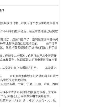
来？
需要层次理论中，在夏天这个季节里最底层的基
℃这个不科学的数字逼近，甚至有些地区已经突破
骤然增加，然后问题来了，空调这东西不是你买
这种事儿都不是自己就能搞定的。 由于订单
区。很多消费者都遇到了这样的问题：买了空
前，但却没人给安装，你只能在汗水中苦苦挣
京东和苏宁，这两家最大的家电渠道商在空调
，从安装时间上来看双方打平。 其次是24
服务。 京东家电推出除海尔之外的所有自营空
的品牌范围更大更自由。
区域是除新疆、甘肃、宁夏、云南、内蒙、西藏
从24小时空调安装服务的覆盖范围看，京东家
60万个行政村的上万家京东家电专卖店有关。
以货到次日开始计算，延误1天赔付50元，延