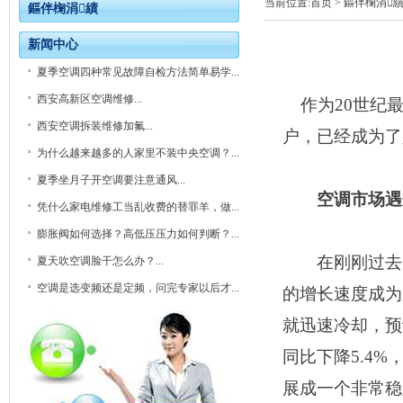
当前位置:
首页
> 鏂伴椈涓
鏂伴椈涓績
新闻中心
夏季空调四种常见故障自检方法简单易学...
西安高新区空调维修...
作为20世纪最
西安空调拆装维修加氟...
户，已经成为了
为什么越来越多的人家里不装中央空调？...
夏季坐月子开空调要注意通风...
空调市场遇
凭什么家电维修工当乱收费的替罪羊，做...
膨胀阀如何选择？高低压压力如何判断？...
在刚刚过去的2
夏天吹空调脸干怎么办？...
空调是选变频还是定频，问完专家以后才...
的增长速度成为
就迅速冷却，预
同比下降5.4%
展成一个非常稳