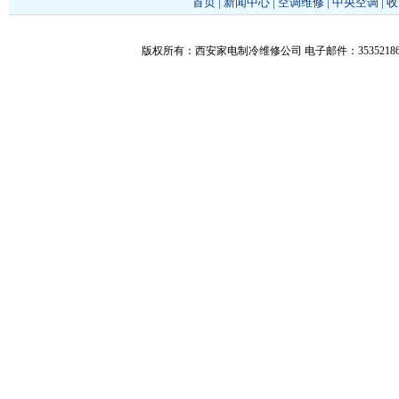
首页
|
新闻中心
|
空调维修
|
中央空调
|
收
版权所有：西安家电制冷维修公司 电子邮件：353521866@q