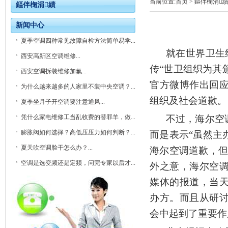
当前位置:
首页
> 鏂伴椈涓
鏂伴椈涓績
新闻中心
夏季空调四种常见故障自检方法简单易学...
就在世界卫生
西安高新区空调维修...
传“世卫组织为其颁
西安空调拆装维修加氟...
官方微博作出回
为什么越来越多的人家里不装中央空调？...
组织及社会道歉。
夏季坐月子开空调要注意通风...
凭什么家电维修工当乱收费的替罪羊，做...
不过，海尔空
膨胀阀如何选择？高低压压力如何判断？...
而是表示“虽然主
夏天吹空调脸干怎么办？...
海尔空调道歉，但
空调是选变频还是定频，问完专家以后才...
外之意，海尔空
媒体的报道，当
办方。而且从研
会中起到了重要作